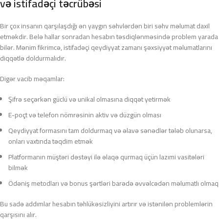
və istifadəçi təcrübəsi
Bir çox insanın qarşılaşdığı ən yaygın səhvlərdən biri səhv məlumat daxil
etməkdir. Belə hallar sonradan hesabın təsdiqlənməsində problem yarada
bilər. Mənim fikrimcə, istifadəçi qeydiyyat zamanı şəxsiyyət məlumatlarını
diqqətlə doldurmalıdır.
Digər vacib məqamlar:
Şifrə seçərkən güclü və unikal olmasına diqqət yetirmək
E-poçt və telefon nömrəsinin aktiv və düzgün olması
Qeydiyyat formasını tam doldurmaq və əlavə sənədlər tələb olunarsa,
onları vaxtında təqdim etmək
Platformanın müştəri dəstəyi ilə əlaqə qurmaq üçün lazımi vasitələri
bilmək
Ödəniş metodları və bonus şərtləri barədə əvvəlcədən məlumatlı olmaq
Bu sadə addımlar hesabın təhlükəsizliyini artırır və istənilən problemlərin
qarşısını alır.