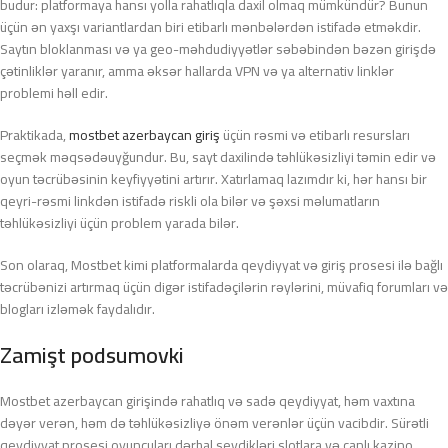
budur: platformaya hansı yolla rahatlıqla daxil olmaq mümkündür? Bunun
üçün ən yaxşı variantlardan biri etibarlı mənbələrdən istifadə etməkdir.
Saytın bloklanması və ya geo-məhdudiyyətlər səbəbindən bəzən girişdə
çətinliklər yaranır, amma əksər hallarda VPN və ya alternativ linklər
problemi həll edir.
Praktikada,
mostbet azerbaycan giriş
üçün rəsmi və etibarlı resursları
seçmək məqsədəuyğundur. Bu, sayt daxilində təhlükəsizliyi təmin edir və
oyun təcrübəsinin keyfiyyətini artırır. Xatırlamaq lazımdır ki, hər hansı bir
qeyri-rəsmi linkdən istifadə riskli ola bilər və şəxsi məlumatların
təhlükəsizliyi üçün problem yarada bilər.
Son olaraq, Mostbet kimi platformalarda qeydiyyat və giriş prosesi ilə bağlı
təcrübənizi artırmaq üçün digər istifadəçilərin rəylərini, müvafiq forumları və
blogları izləmək faydalıdır.
Zamişt podsumovki
Mostbet azerbaycan girişində rahatlıq və sadə qeydiyyat, həm vaxtına
dəyər verən, həm də təhlükəsizliyə önəm verənlər üçün vacibdir. Sürətli
qeydiyyat prosesi oyunçuları dərhal sevdikləri slotlara və canlı kazino