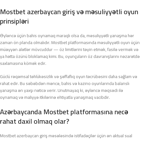
Mostbet azerbaycan giriş və məsuliyyətli oyun
prinsipləri
Əyləncə üçün bahis oynamaq maraqlı olsa da, məsuliyyətli yanaşma hər
zaman ön planda olmalıdır. Mostbet platformasında məsuliyyətli oyun üçün
müəyyən alətlər mövcuddur — öz limitlərini təyin etmək, fasilə vermək və
ya hətta özünü bloklamaq kimi. Bu, oyunçuların öz davranışlarını nəzarətdə
saxlamasına kömək edir.
Güclü rəqəmsal təhlükəsizlik və şəffaflıq oyun təcrübəsini daha sağlam və
rahat edir. Bu səbəbdən məncə, bahis və kazino oyunlarında balanslı
yanaşma ən yaxşı nəticə verir. Unutmayaq ki, əyləncə məqsədi ilə
oynamaq və maliyyə itkilərinə ehtiyatla yanaşmaq vacibdir.
Azərbaycanda Mostbet platformasına necə
rahat daxil olmaq olar?
Mostbet azerbaycan giriş məsələsində istifadəçilər üçün ən aktual sual