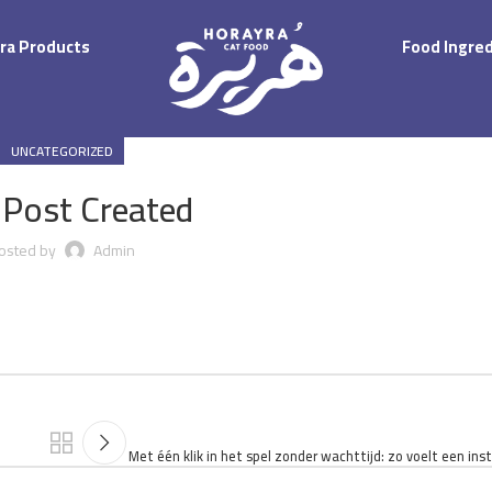
ra Products
Food Ingre
UNCATEGORIZED
 Post Created
osted by
Admin
Met één klik in het spel zonder wachttijd: zo voelt een ins