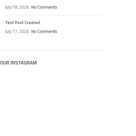
July 18, 2026
No Comments
Test Post Created
July 17, 2026
No Comments
OUR INSTAGRAM