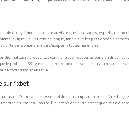
n véritable écosystème qui s’ouvre au visiteur, mêlant sports, esports, casino 
omme la Ligue 1 ou la Premier League, tandis que les passionnés d’esports
olonté de la plateforme de s’adapter à toutes les envies.
 fonctionnalités intéressantes comme le cash-out ou les paris en direct, qui
es que le protocole SSL garantit la protection des transactions, tandis que le
che de confort indispensable.
e sur 1xbet
 au hasard. D’abord, il est essentiel de bien comprendre les différents type
menter les risques. Ensuite, l’utilisation des outils statistiques mis à dispo