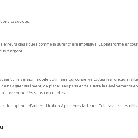
itions associées.
er les erreurs classiques comme la surenchère impulsive. La plateforme enco
eux d’argent.
sant une version mobile optimisée qui conserve toutes les fonctionnalité
le de naviguer aisément, de placer ses paris et de suivre les événements en
ent rester connectés sans contraintes.
des options d’authentification à plusieurs facteurs. Cela rassure les utilis
eu