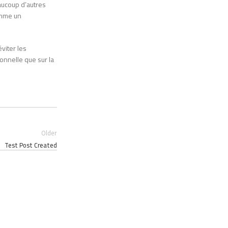
eaucoup d’autres
comme un
viter les
onnelle que sur la
Older
Test Post Created