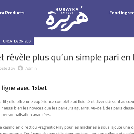
ra Products
Food Ingre
UNCATEGORIZED
 révèle plus qu’un simple pari en 
osted by
Admin
 ligne avec 1xbet
if ; elle offre une expérience complète où fluidité et diversité sont au cœur
illir aussi bien les novices que les parieurs aguerris. Au-delà des paris clas
 de personnalisation avancées.
e casino en direct ou Pragmatic Play pour les machines à sous, ajoute une 
ins monotone. Sur
1xbet
, chaque utilisateur peut trouver son rythme et explo