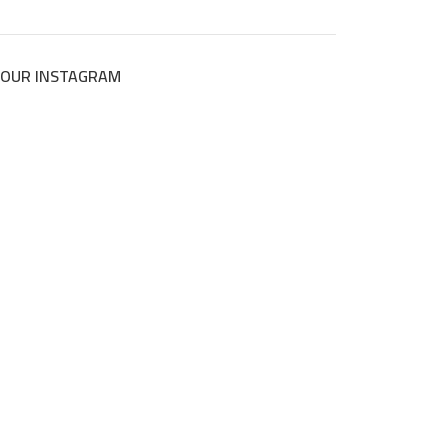
OUR INSTAGRAM