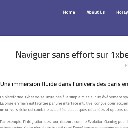
Home
About Us
Horay
Naviguer sans effort sur 1xbet
P
Une immersion fluide dans l’univers des paris en
La plateforme 1xbet ne se limite pas à la simple mise sur un événement sport
La prise en main est facilitée par une interface intuitive, conçue pour accue
un univers riche qui combine actualités, statistiques détaillées et options
Par exemple, l’intégration des fournisseurs comme Evolution Gaming pour l
et immersive. Cette pluridisciplinarité rend l’expérience dynamique et mo