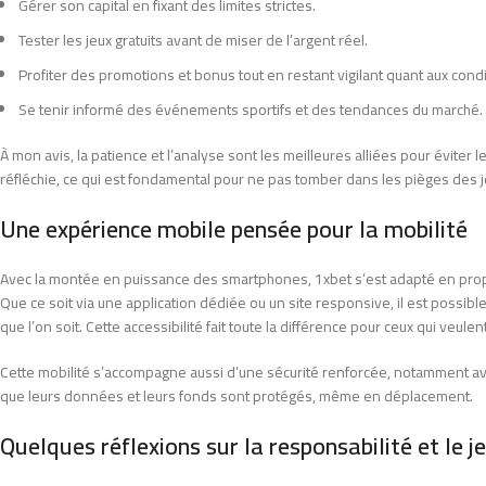
Gérer son capital en fixant des limites strictes.
Tester les jeux gratuits avant de miser de l’argent réel.
Profiter des promotions et bonus tout en restant vigilant quant aux cond
Se tenir informé des événements sportifs et des tendances du marché.
À mon avis, la patience et l’analyse sont les meilleures alliées pour évit
réfléchie, ce qui est fondamental pour ne pas tomber dans les pièges des j
Une expérience mobile pensée pour la mobilité
Avec la montée en puissance des smartphones, 1xbet s’est adapté en propo
Que ce soit via une application dédiée ou un site responsive, il est possib
que l’on soit. Cette accessibilité fait toute la différence pour ceux qui veul
Cette mobilité s’accompagne aussi d’une sécurité renforcée, notamment avec 
que leurs données et leurs fonds sont protégés, même en déplacement.
Quelques réflexions sur la responsabilité et le j