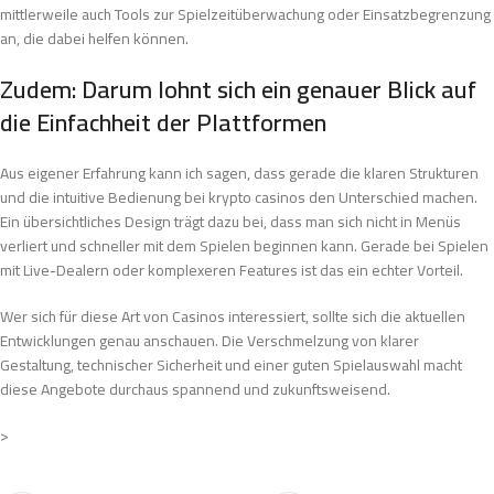
mittlerweile auch Tools zur Spielzeitüberwachung oder Einsatzbegrenzung
an, die dabei helfen können.
Zudem: Darum lohnt sich ein genauer Blick auf
die Einfachheit der Plattformen
Aus eigener Erfahrung kann ich sagen, dass gerade die klaren Strukturen
und die intuitive Bedienung bei krypto casinos den Unterschied machen.
Ein übersichtliches Design trägt dazu bei, dass man sich nicht in Menüs
verliert und schneller mit dem Spielen beginnen kann. Gerade bei Spielen
mit Live-Dealern oder komplexeren Features ist das ein echter Vorteil.
Wer sich für diese Art von Casinos interessiert, sollte sich die aktuellen
Entwicklungen genau anschauen. Die Verschmelzung von klarer
Gestaltung, technischer Sicherheit und einer guten Spielauswahl macht
diese Angebote durchaus spannend und zukunftsweisend.
>