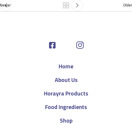
Newer
Older
Home
About Us
Horayra Products
Food Ingredients
Shop