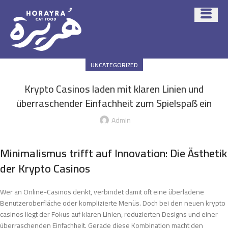
UNCATEGORIZED
Krypto Casinos laden mit klaren Linien und
überraschender Einfachheit zum Spielspaß ein
Admin
Minimalismus trifft auf Innovation: Die Ästhetik
der Krypto Casinos
Wer an Online-Casinos denkt, verbindet damit oft eine überladene
Benutzeroberfläche oder komplizierte Menüs. Doch bei den neuen krypto
casinos liegt der Fokus auf klaren Linien, reduzierten Designs und einer
überraschenden Einfachheit. Gerade diese Kombination macht den