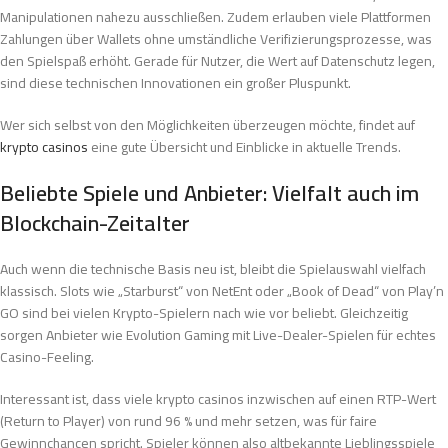
Manipulationen nahezu ausschließen. Zudem erlauben viele Plattformen
Zahlungen über Wallets ohne umständliche Verifizierungsprozesse, was
den Spielspaß erhöht. Gerade für Nutzer, die Wert auf Datenschutz legen,
sind diese technischen Innovationen ein großer Pluspunkt.
Wer sich selbst von den Möglichkeiten überzeugen möchte, findet auf
krypto casinos
eine gute Übersicht und Einblicke in aktuelle Trends.
Beliebte Spiele und Anbieter: Vielfalt auch im
Blockchain-Zeitalter
Auch wenn die technische Basis neu ist, bleibt die Spielauswahl vielfach
klassisch. Slots wie „Starburst“ von NetEnt oder „Book of Dead“ von Play’n
GO sind bei vielen Krypto-Spielern nach wie vor beliebt. Gleichzeitig
sorgen Anbieter wie Evolution Gaming mit Live-Dealer-Spielen für echtes
Casino-Feeling.
Interessant ist, dass viele krypto casinos inzwischen auf einen RTP-Wert
(Return to Player) von rund 96 % und mehr setzen, was für faire
Gewinnchancen spricht. Spieler können also altbekannte Lieblingsspiele