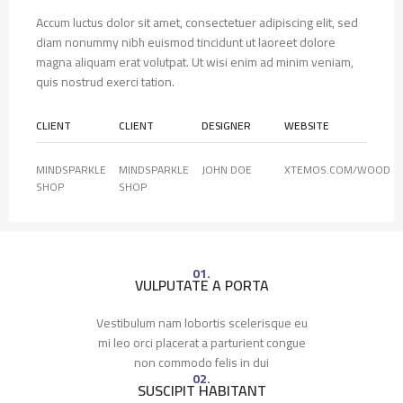
Accum luctus dolor sit amet, consectetuer adipiscing elit, sed
diam nonummy nibh euismod tincidunt ut laoreet dolore
magna aliquam erat volutpat. Ut wisi enim ad minim veniam,
quis nostrud exerci tation.
CLIENT
CLIENT
DESIGNER
WEBSITE
MINDSPARKLE
MINDSPARKLE
JOHN DOE
XTEMOS.COM/WOOD
SHOP
SHOP
01.
VULPUTATE A PORTA
Vestibulum nam lobortis scelerisque eu
mi leo orci placerat a parturient congue
non commodo felis in dui
02.
SUSCIPIT HABITANT