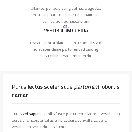
Ullamcorper adipiscing vel hac a egestas
leo in sit pharetra auctor nibh mauris mi
cum curae nec nasceturam
03.
VESTIBULUM CUBILIA
Gravida morbi platea at arcu convallis a id
id suspendisse parturient adipiscing
vestibulum. Praesent interdu.
Purus lectus scelerisque
parturient
lobortis
namar
Purus
vel sapien
a mollis fusce parturient a laoreet vestibulum
purus ullamcorper tellus ante at duira convallis ac vel a
vestibulum sem ridiculus sapien.