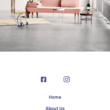
Rhoncus quisque sollicitudin
Decor
Home
About Us