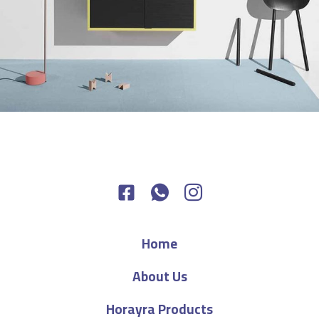
Suspendisse quam at vestibulum
Kitchen
Home
About Us
Horayra Products