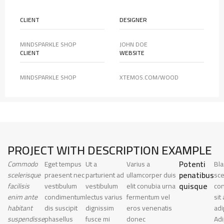
CLIENT
DESIGNER
MINDSPARKLE SHOP
JOHN DOE
CLIENT
WEBSITE
MINDSPARKLE SHOP
XTEMOS.COM/WOOD
PROJECT WITH DESCRIPTION EXAMPLE
Potenti
Commodo
Eget tempus
Ut a
Varius a
Bla
penatibus
scelerisque
praesent nec
parturient ad
ullamcorper duis
sce
quisque
facilisis
vestibulum
vestibulum
elit conubia urna
co
enim ante
condimentum
lectus varius
fermentum vel
sit 
habitant
dis suscipit
dignissim
eros venenatis
adi
suspendisse
phasellus
fusce mi
donec
Adi