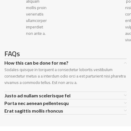
aliquam
po
mollis proin
nis
venenatis
co
ullamcorper
ent
imperdiet
vul
non ante a.
auc
viv
FAQs
How this can be done for me?
Sodales quisque in torquent a consectetur lobortis vestibulum
consectetur metus a a interdum odio orci a est parturient nisi pharetra
vivamus a commodo tellus. Est non arcu a.
Justo ad nullam scelerisque fel
Porta nec aenean pellentesqu
Erat sagittis mollis rhoncus