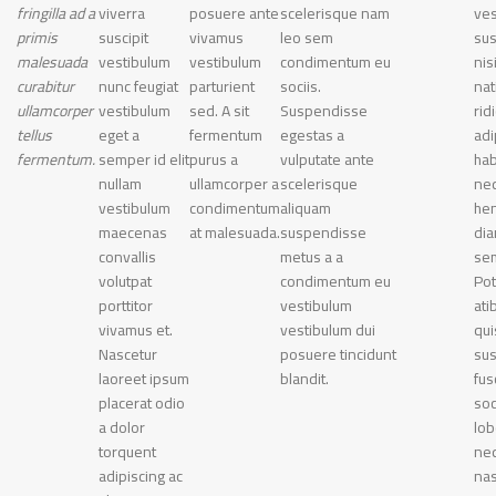
fringilla ad a
viverra
posuere ante
scelerisque nam
ves
primis
suscipit
vivamus
leo sem
su
malesuada
vestibulum
vestibulum
condimentum eu
nis
curabitur
nunc feugiat
parturient
sociis.
nat
ullamcorper
vestibulum
sed. A sit
Suspendisse
rid
tellus
eget a
fermentum
egestas a
adi
fermentum.
semper id elit
purus a
vulputate ante
hab
nullam
ullamcorper a
scelerisque
neq
vestibulum
condimentum
aliquam
hen
maecenas
at malesuada.
suspendisse
dia
convallis
metus a a
se
volutpat
condimentum eu
Pot
porttitor
vestibulum
ati
vivamus et.
vestibulum dui
qu
Nascetur
posuere tincidunt
su
laoreet ipsum
blandit.
fus
placerat odio
so
a dolor
lob
torquent
ne
adipiscing ac
nas