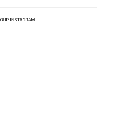
OUR INSTAGRAM