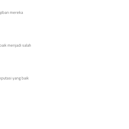
ajiban mereka
aik menjadi salah
eputasi yang baik