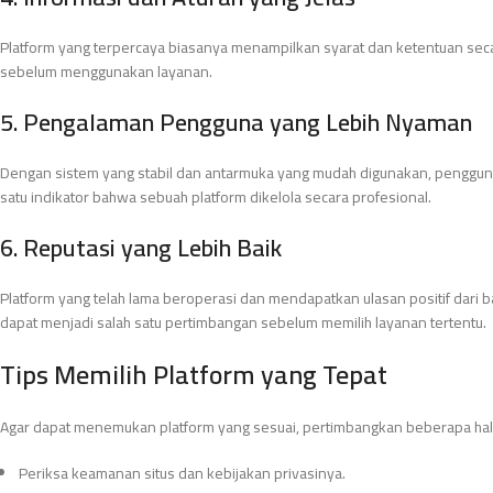
Platform yang terpercaya biasanya menampilkan syarat dan ketentuan se
sebelum menggunakan layanan.
5. Pengalaman Pengguna yang Lebih Nyaman
Dengan sistem yang stabil dan antarmuka yang mudah digunakan, pengguna
satu indikator bahwa sebuah platform dikelola secara profesional.
6. Reputasi yang Lebih Baik
Platform yang telah lama beroperasi dan mendapatkan ulasan positif dari b
dapat menjadi salah satu pertimbangan sebelum memilih layanan tertentu.
Tips Memilih Platform yang Tepat
Agar dapat menemukan platform yang sesuai, pertimbangkan beberapa hal 
Periksa keamanan situs dan kebijakan privasinya.