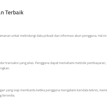
n Terbaik
manan untuk melindungi data pribadi dan informasi akun pengguna. Hal ini
edur transaksi yang jelas. Pengguna dapat memahami metode pembayaran, b
ungkan.
gan yang siap membantu ketika pengguna mengalami kendala teknis, memil
 tersedia.